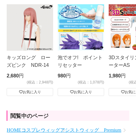
キッズロング ロー
泡でオフ! ポイント
3Dスタイリ
ズピンク NDR-14
リセッター
ーターAS
ビッグサイ
2,680
円
980
円
1,980
円
(税込：2,948円)
(税込：1,078円)
(税
お気に入り
お気に入り
お気に
閲覧中のページ
HOME
コスプレウィッグ
アシストウィッグ Premium