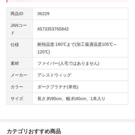
商品ID
36229
JANコー
4573353765842
ド
耐熱温度:180℃まで(加工最適温度105℃～
仕様
120℃)
素材
ファイバー(人毛ではありません)
メーカー
アシストウィッグ
カラー
ダークプラチナ(単色)
サイズ
長さ:約90cm、幅:約40cm、1本入り
カテゴリおすすめ商品