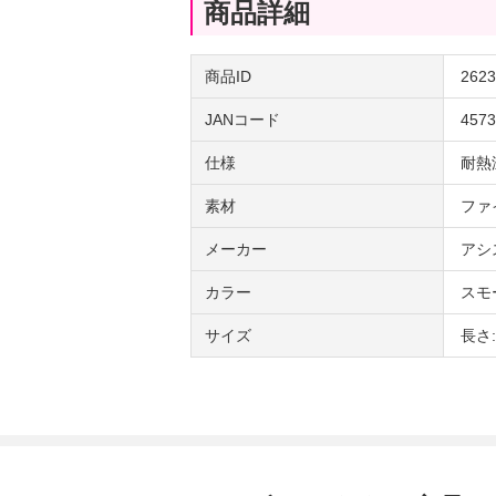
商品詳細
商品ID
2623
JANコード
4573
仕様
耐熱
素材
ファ
メーカー
アシ
カラー
スモ
サイズ
長さ