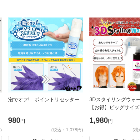
泡でオフ! ポイントリセッター
3Dスタイリングウォ
【お得】ビッグサイズ
980
1,980
円
円
)
(税込：1,078円)
(税