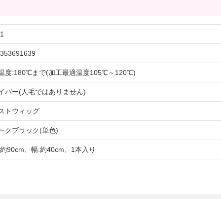
1
353691639
温度:180℃まで(加工最適温度105℃～120℃)
イバー(人毛ではありません)
ストウィッグ
ークブラック(単色)
:約90cm、幅:約40cm、1本入り