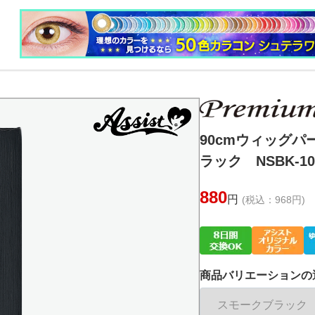
90cmウィッグ
ラック NSBK-10
880
円
(税込：968円)
商品バリエーションの