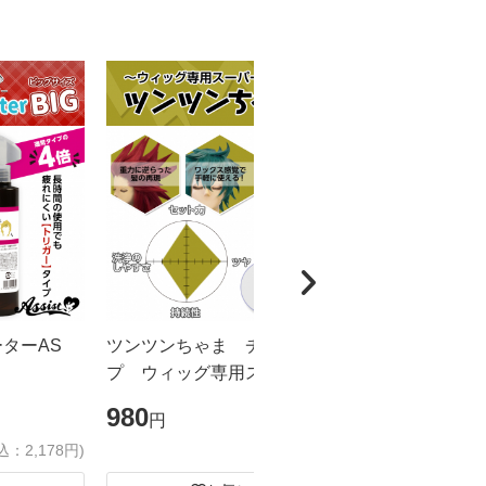
ーターAS
ツンツンちゃま チューブタイ
カチカチく
プ ウィッグ専用スーパーハード
ドスプレー
ジェル
ズ
980
1,980
円
円
込：2,178円)
(税込：1,078円)