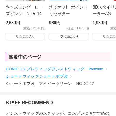
キッズロング ロー
泡でオフ! ポイント
3Dスタイリ
ズピンク NDR-14
リセッター
ーターAS
ビッグサイ
2,680
円
980
円
1,980
円
(税込：2,948円)
(税込：1,078円)
(税
お気に入り
お気に入り
お気に
閲覧中のページ
HOME
コスプレウィッグ
アシストウィッグ Premium
ショートウィッグ
ショートボブ改
ショートボブ改 アイビーグリーン NGDO-17
STAFF RECOMMEND
アシストウィッグのスタッフが、コスプレにおすすめの