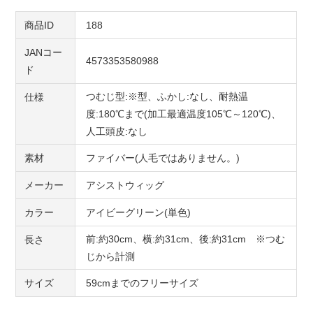
商品ID
188
JANコー
4573353580988
ド
つむじ型:※型、ふかし:なし、耐熱温
仕様
度:180℃まで(加工最適温度105℃～120℃)、
人工頭皮:なし
素材
ファイバー(人毛ではありません。)
メーカー
アシストウィッグ
カラー
アイビーグリーン(単色)
前:約30cm、横:約31cm、後:約31cm ※つむ
長さ
じから計測
サイズ
59cmまでのフリーサイズ