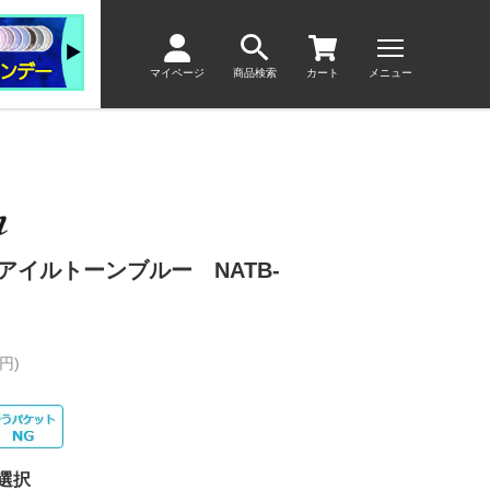
マイページ
商品検索
カート
メニュー
アイルトーンブルー NATB-
円)
選択