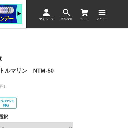
マイページ
商品検索
カート
メニュー
ルマリン NTM-50
円)
選択