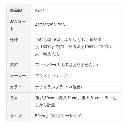
商品ID
4247
JANコー
4573353581756
ド
つむじ型:※型、ふかし:なし、耐熱温
仕様
度:180℃まで(加工最適温度105℃～120℃)、
人工頭皮:なし
素材
ファイバー(人毛ではありません。)
メーカー
アシストウィッグ
カラー
ナチュラルブラウン(混色)
前:約30cm、横:約31cm、後:約31cm ※つむ
長さ
じから計測
サイズ
59cmまでのフリーサイズ