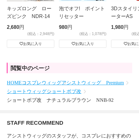
キッズロング ロー
泡でオフ! ポイント
3Dスタイリ
ズピンク NDR-14
リセッター
ーターAS
ビッグサイ
2,680
円
980
円
1,980
円
(税込：2,948円)
(税込：1,078円)
(税
お気に入り
お気に入り
お気に
閲覧中のページ
HOME
コスプレウィッグ
アシストウィッグ Premium
ショートウィッグ
ショートボブ改
ショートボブ改 ナチュラルブラウン NNB-92
STAFF RECOMMEND
アシストウィッグのスタッフが、コスプレにおすすめの