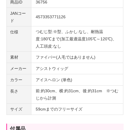
商品ID
36756
JANコー
4573353771126
ド
つむじ型:※型、ふかし:なし、耐熱温
仕様
度:180℃まで(加工最適温度105℃～120℃)、
人工頭皮:なし
素材
ファイバー(人毛ではありません)
メーカー
アシストウィッグ
カラー
アイスヘロン (単色)
前:約30cm、横:約31cm、後:約31cm ※つむ
長さ
じから計測
サイズ
59cmまでのフリーサイズ
付属品