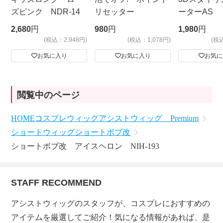
ズピンク NDR-14
リセッター
ーターAS
ビッグサイ
2,680
円
980
円
1,980
円
(税込：2,948円)
(税込：1,078円)
(税
お気に入り
お気に入り
お気に
閲覧中のページ
HOME
コスプレウィッグ
アシストウィッグ Premium
ショートウィッグ
ショートボブ改
ショートボブ改 アイスヘロン NIH-193
STAFF RECOMMEND
アシストウィッグのスタッフが、コスプレにおすすめの
アイテムを厳選してご紹介！気になる情報があれば、是