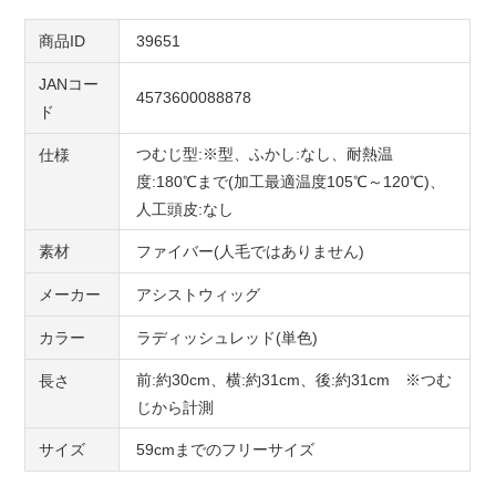
商品ID
39651
JANコー
4573600088878
ド
つむじ型:※型、ふかし:なし、耐熱温
仕様
度:180℃まで(加工最適温度105℃～120℃)、
人工頭皮:なし
素材
ファイバー(人毛ではありません)
メーカー
アシストウィッグ
カラー
ラディッシュレッド(単色)
前:約30cm、横:約31cm、後:約31cm ※つむ
長さ
じから計測
サイズ
59cmまでのフリーサイズ