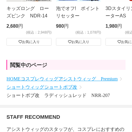
キッズロング ロー
泡でオフ! ポイント
3Dスタイリ
ズピンク NDR-14
リセッター
ーターAS
ビッグサイ
2,680
円
980
円
1,980
円
(税込：2,948円)
(税込：1,078円)
(税
お気に入り
お気に入り
お気に
閲覧中のページ
HOME
コスプレウィッグ
アシストウィッグ Premium
ショートウィッグ
ショートボブ改
ショートボブ改 ラディッシュレッド NRR-207
STAFF RECOMMEND
アシストウィッグのスタッフが、コスプレにおすすめの