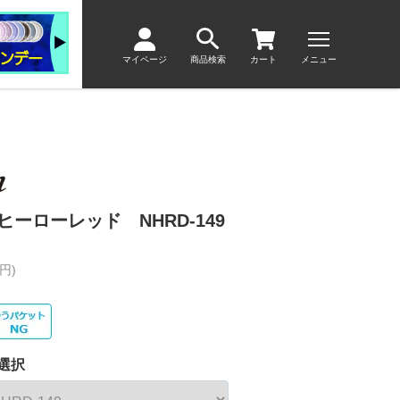
マイページ
商品検索
カート
メニュー
ーローレッド NHRD-149
円)
選択