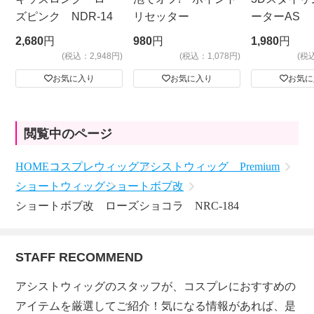
ズピンク NDR-14
リセッター
ーターAS
ビッグサイ
2,680
円
980
円
1,980
円
(税込：2,948円)
(税込：1,078円)
(税
お気に入り
お気に入り
お気に
閲覧中のページ
HOME
コスプレウィッグ
アシストウィッグ Premium
ショートウィッグ
ショートボブ改
ショートボブ改 ローズショコラ NRC-184
STAFF RECOMMEND
アシストウィッグのスタッフが、コスプレにおすすめの
アイテムを厳選してご紹介！気になる情報があれば、是