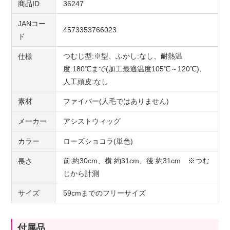
商品ID
36247
JANコー
4573353766023
ド
つむじ型:※型、ふかし:なし、耐熱温
仕様
度:180℃まで(加工最適温度105℃～120℃)、
人工頭皮:なし
素材
ファイバー(人毛ではありません)
メーカー
アシストウィッグ
カラー
ローズショコラ(単色)
前:約30cm、横:約31cm、後:約31cm ※つむ
長さ
じから計測
サイズ
59cmまでのフリーサイズ
付属品