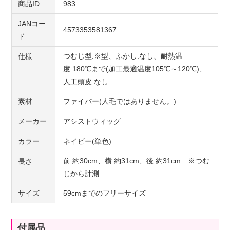
商品ID
983
JANコー
4573353581367
ド
つむじ型:※型、ふかし:なし、耐熱温
仕様
度:180℃まで(加工最適温度105℃～120℃)、
人工頭皮:なし
素材
ファイバー(人毛ではありません。)
メーカー
アシストウィッグ
カラー
ネイビー(単色)
前:約30cm、横:約31cm、後:約31cm ※つむ
長さ
じから計測
サイズ
59cmまでのフリーサイズ
付属品