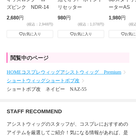
ズピンク NDR-14
リセッター
ーターAS
ビッグサイ
2,680
円
980
円
1,980
円
(税込：2,948円)
(税込：1,078円)
(税
お気に入り
お気に入り
お気に
閲覧中のページ
HOME
コスプレウィッグ
アシストウィッグ Premium
ショートウィッグ
ショートボブ改
ショートボブ改 ネイビー NAZ-55
STAFF RECOMMEND
アシストウィッグのスタッフが、コスプレにおすすめの
アイテムを厳選してご紹介！気になる情報があれば、是