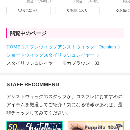
(税込：2,948円)
(税込：1,078円)
(税
お気に入り
お気に入り
お気に
閲覧中のページ
HOME
コスプレウィッグ
アシストウィッグ Premium
ショートウィッグ
スタイリッシュレイヤー
スタイリッシュレイヤー モカブラウン 33
STAFF RECOMMEND
アシストウィッグのスタッフが、コスプレにおすすめの
アイテムを厳選してご紹介！気になる情報があれば、是
非チェックしてみてください。