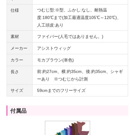
つむじ型:※型、ふかし:なし、耐熱温
仕様
度:180℃まで(加工最適温度105℃～120℃)、
人工頭皮:あり
素材
ファイバー(人毛ではありません。)
メーカー
アシストウィッグ
カラー
モカブラウン(単色)
前:約27cm、横:約35cm、後:約35cm、シャギ
長さ
ーあり ※つむじから計測
サイズ
59cmまでのフリーサイズ
付属品