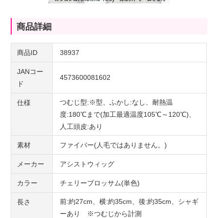
商品詳細
商品ID
38937
JANコー
4573600081602
ド
つむじ型:※型、ふかし:なし、耐熱温
仕様
度:180℃まで(加工最適温度105℃～120℃)、
人工頭皮:あり
素材
ファイバー(人毛ではありません。)
メーカー
アシストウィッグ
カラー
チェリーブロッサム(単色)
前:約27cm、横:約35cm、後:約35cm、シャギ
長さ
ーあり ※つむじから計測