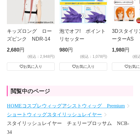
キッズロング ロー
泡でオフ! ポイント
3Dスタイリ
ズピンク NDR-14
リセッター
ーターAS
ビッグサイ
2,680
円
980
円
1,980
円
(税込：2,948円)
(税込：1,078円)
(税
お気に入り
お気に入り
お気に
閲覧中のページ
HOME
コスプレウィッグ
アシストウィッグ Premium
ショートウィッグ
スタイリッシュレイヤー
スタイリッシュレイヤー チェリーブロッサム NCB-
34