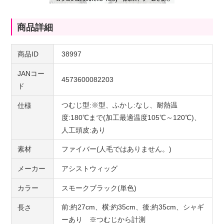
商品詳細
商品ID
38997
JANコー
4573600082203
ド
つむじ型:※型、ふかし:なし、耐熱温
仕様
度:180℃まで(加工最適温度105℃～120℃)、
人工頭皮:あり
素材
ファイバー(人毛ではありません。)
メーカー
アシストウィッグ
カラー
スモークブラック(単色)
前:約27cm、横:約35cm、後:約35cm、シャギ
長さ
ーあり ※つむじから計測