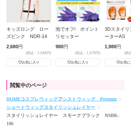
キッズロング ロー
泡でオフ! ポイント
3Dスタイリ
ズピンク NDR-14
リセッター
ーターAS
ビッグサイ
2,680
円
980
円
1,980
円
(税込：2,948円)
(税込：1,078円)
(税
お気に入り
お気に入り
お気に
閲覧中のページ
HOME
コスプレウィッグ
アシストウィッグ Premium
ショートウィッグ
スタイリッシュレイヤー
スタイリッシュレイヤー スモークブラック NSBK-
106