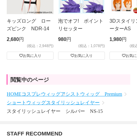
キッズロング ロー
泡でオフ! ポイント
3Dスタイリ
ズピンク NDR-14
リセッター
ーターAS
ビッグサイ
2,680
円
980
円
1,980
円
(税込：2,948円)
(税込：1,078円)
(税
お気に入り
お気に入り
お気に
閲覧中のページ
HOME
コスプレウィッグ
アシストウィッグ Premium
ショートウィッグ
スタイリッシュレイヤー
スタイリッシュレイヤー シルバー NS-15
STAFF RECOMMEND