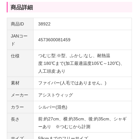
商品詳細
商品ID
38922
JANコー
4573600081459
ド
つむじ型:※型、ふかし:なし、耐熱温
仕様
度:180℃まで(加工最適温度105℃～120℃)、
人工頭皮:あり
素材
ファイバー(人毛ではありません。)
メーカー
アシストウィッグ
カラー
シルバー(混色)
前:約27cm、横:約35cm、後:約35cm、シャギ
長さ
ーあり ※つむじから計測
サイズ
59cmまでのフリーサイズ