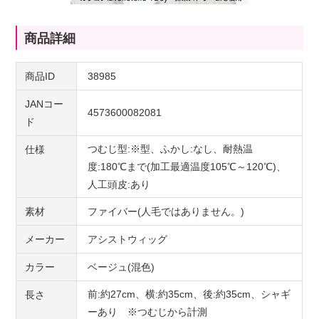
商品詳細
商品ID
38985
JANコー
4573600082081
ド
つむじ型:※型、ふかし:なし、耐熱温
仕様
度:180℃まで(加工最適温度105℃～120℃)、
人工頭皮:あり
素材
ファイバー(人毛ではありません。)
メーカー
アシストウィッグ
カラー
ベージュ(混色)
前:約27cm、横:約35cm、後:約35cm、シャギ
長さ
ーあり ※つむじから計測