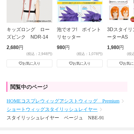
キッズロング ロー
泡でオフ! ポイント
3Dスタイリ
ズピンク NDR-14
リセッター
ーターAS
ビッグサイ
2,680
円
980
円
1,980
円
(税込：2,948円)
(税込：1,078円)
(税
お気に入り
お気に入り
お気に
閲覧中のページ
HOME
コスプレウィッグ
アシストウィッグ Premium
ショートウィッグ
スタイリッシュレイヤー
スタイリッシュレイヤー ベージュ NBE-91