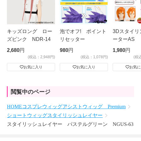
キッズロング ロー
泡でオフ! ポイント
3Dスタイリ
ズピンク NDR-14
リセッター
ーターAS
ビッグサイ
2,680
円
980
円
1,980
円
(税込：2,948円)
(税込：1,078円)
(税
お気に入り
お気に入り
お気に
閲覧中のページ
HOME
コスプレウィッグ
アシストウィッグ Premium
ショートウィッグ
スタイリッシュレイヤー
スタイリッシュレイヤー パステルグリーン NGUS-63