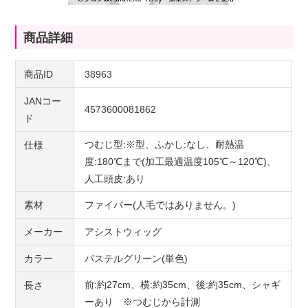
商品詳細
商品ID
38963
JANコー
4573600081862
ド
つむじ型:※型、ふかし:なし、耐熱温
仕様
度:180℃まで(加工最適温度105℃～120℃)、
人工頭皮:あり
素材
ファイバー(人毛ではありません。)
メーカー
アシストウィッグ
カラー
パステルグリーン(単色)
前:約27cm、横:約35cm、後:約35cm、シャギ
長さ
ーあり ※つむじから計測