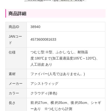
商品詳細
商品ID
38940
JANコー
4573600081633
ド
つむじ型:※型、ふかし:なし、耐熱温
仕様
度:180℃まで(加工最適温度105℃～120℃)、
人工頭皮:あり
素材
ファイバー(人毛ではありません。)
メーカー
アシストウィッグ
カラー
クラウディ(単色)
前:約27cm、横:約35cm、後:約35cm、シャギ
長さ
ーあり ※つむじから計測