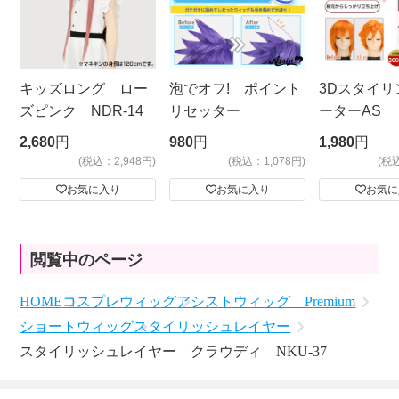
キッズロング ロー
泡でオフ! ポイント
3Dスタイリ
ズピンク NDR-14
リセッター
ーターAS
ビッグサイ
2,680
円
980
円
1,980
円
(税込：2,948円)
(税込：1,078円)
(税
お気に入り
お気に入り
お気に
閲覧中のページ
HOME
コスプレウィッグ
アシストウィッグ Premium
ショートウィッグ
スタイリッシュレイヤー
スタイリッシュレイヤー クラウディ NKU-37