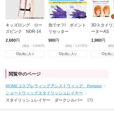
キッズロング ロー
泡でオフ! ポイント
3Dスタイリ
ズピンク NDR-14
リセッター
ーターAS
ビッグサイ
2,680
円
980
円
1,980
円
(税込：2,948円)
(税込：1,078円)
(税
お気に入り
お気に入り
お気に
閲覧中のページ
HOME
コスプレウィッグ
アシストウィッグ Premium
ショートウィッグ
スタイリッシュレイヤー
スタイリッシュレイヤー ダークシルバー 171