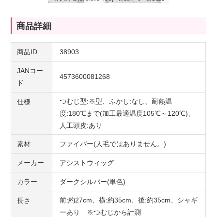
商品詳細
商品ID
38903
JANコー
4573600081268
ド
つむじ型:※型、ふかし:なし、耐熱温
仕様
度:180℃まで(加工最適温度105℃～120℃)、
人工頭皮:あり
素材
ファイバー(人毛ではありません。)
メーカー
アシストウィッグ
カラー
ダークシルバー(単色)
前:約27cm、横:約35cm、後:約35cm、シャギ
長さ
ーあり ※つむじから計測