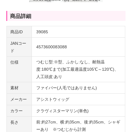
商品詳細
商品ID
39085
JANコー
4573600083088
ド
つむじ型:※型、ふかし:なし、耐熱温
仕様
度:180℃まで(加工最適温度105℃～120℃)、
人工頭皮:あり
素材
ファイバー(人毛ではありません)
メーカー
アシストウィッグ
カラー
クラヴィスターマリン(単色)
前:約27cm、横:約35cm、後:約35cm、シャギ
長さ
ーあり ※つむじから計測