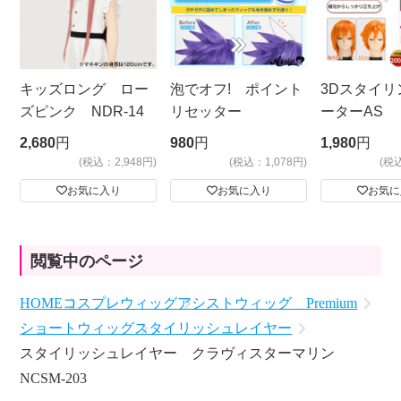
キッズロング ロー
泡でオフ! ポイント
3Dスタイリ
ズピンク NDR-14
リセッター
ーターAS
ビッグサイ
2,680
円
980
円
1,980
円
(税込：2,948円)
(税込：1,078円)
(税
お気に入り
お気に入り
お気に
閲覧中のページ
HOME
コスプレウィッグ
アシストウィッグ Premium
ショートウィッグ
スタイリッシュレイヤー
スタイリッシュレイヤー クラヴィスターマリン
NCSM-203