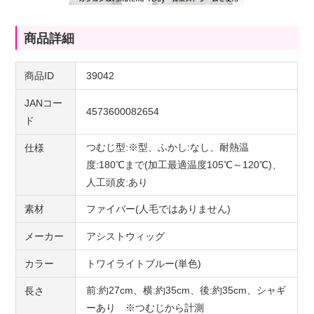
商品詳細
商品ID
39042
JANコー
4573600082654
ド
つむじ型:※型、ふかし:なし、耐熱温
仕様
度:180℃まで(加工最適温度105℃～120℃)、
人工頭皮:あり
素材
ファイバー(人毛ではありません)
メーカー
アシストウィッグ
カラー
トワイライトブルー(単色)
前:約27cm、横:約35cm、後:約35cm、シャギ
長さ
ーあり ※つむじから計測