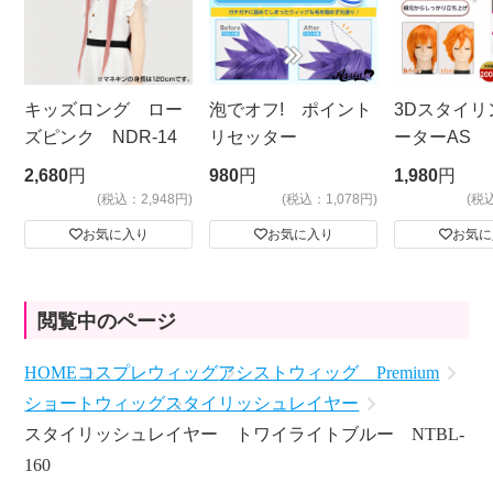
キッズロング ロー
泡でオフ! ポイント
3Dスタイリ
ズピンク NDR-14
リセッター
ーターAS
ビッグサイ
2,680
円
980
円
1,980
円
(税込：2,948円)
(税込：1,078円)
(税
お気に入り
お気に入り
お気に
閲覧中のページ
HOME
コスプレウィッグ
アシストウィッグ Premium
ショートウィッグ
スタイリッシュレイヤー
スタイリッシュレイヤー トワイライトブルー NTBL-
160