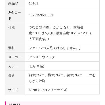
商品ID
10101
JANコー
4573353588632
ド
つむじ型:※型、ふかし:なし、耐熱温
仕様
度:180℃まで(加工最適温度105℃～120℃)、
人工頭皮:あり
素材
ファイバー(人毛ではありません。)
メーカー
アシストウィッグ
カラー
モカ(単色)
前:約25cm、横:約76cm、後:約76cm ※つむ
長さ
じから計測
サイズ
59cmまでのフリーサイズ