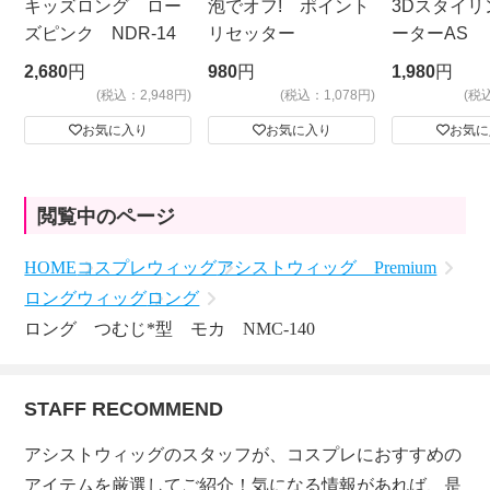
キッズロング ロー
泡でオフ! ポイント
3Dスタイリ
ズピンク NDR-14
リセッター
ーターAS
ビッグサイ
2,680
円
980
円
1,980
円
(税込：2,948円)
(税込：1,078円)
(税
お気に入り
お気に入り
お気に
閲覧中のページ
HOME
コスプレウィッグ
アシストウィッグ Premium
ロングウィッグ
ロング
ロング つむじ*型 モカ NMC-140
STAFF RECOMMEND
アシストウィッグのスタッフが、コスプレにおすすめの
アイテムを厳選してご紹介！気になる情報があれば、是