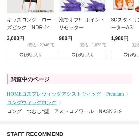
キッズロング ロー
泡でオフ! ポイント
3Dスタイリ
ズピンク NDR-14
リセッター
ーターAS
ビッグサイ
2,680
円
980
円
1,980
円
(税込：2,948円)
(税込：1,078円)
(税
お気に入り
お気に入り
お気に
閲覧中のページ
HOME
コスプレウィッグ
アシストウィッグ Premium
ロングウィッグ
ロング
ロング つむじ*型 アストロノワール NASN-219
STAFF RECOMMEND