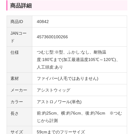
商品詳細
商品ID
40842
JANコー
4573600100266
ド
つむじ型:※型、ふかし:なし、耐熱温
仕様
度:180℃まで(加工最適温度105℃～120℃)、
人工頭皮:あり
素材
ファイバー(人毛ではありません)
メーカー
アシストウィッグ
カラー
アストロノワール(単色)
前:約25cm、横:約76cm、後:約76cm ※つむ
長さ
じから計測
サイズ
59cmまでのフリーサイズ