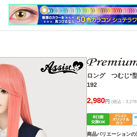
ロング つむじ*型
192
2,980
円
(税込：3,278
商品バリエーションの