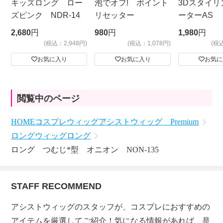
キッズロング ロー
泡でオフ! ポイント
3Dスタイリ
ズピンク NDR-14
リセッター
ーターAS
ビッグサイ
2,680
円
980
円
1,980
円
(税込：2,948円)
(税込：1,078円)
(税
お気に入り
お気に入り
お気に
閲覧中のページ
HOME
コスプレウィッグ
アシストウィッグ Premium
ロングウィッグ
ロング
ロング つむじ*型 オニオン NON-135
STAFF RECOMMEND
アシストウィッグのスタッフが、コスプレにおすすめの
アイテムを厳選してご紹介！気になる情報があれば、是