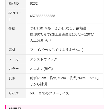
商品ID
8232
JANコー
4573353588588
ド
つむじ型:※型、ふかし:なし、耐熱温
仕様
度:180℃まで(加工最適温度105℃～120℃)、
人工頭皮:あり
素材
ファイバー(人毛ではありません。)
メーカー
アシストウィッグ
カラー
オニオン(単色)
前:約25cm、横:約76cm、後:約76cm ※つむ
長さ
じから計測
サイズ
59cmまでのフリーサイズ