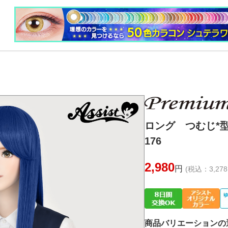
ロング つむじ*型
176
2,980
円
(税込：3,278
商品バリエーションの