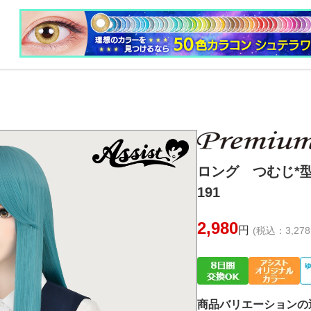
ロング つむじ*型
191
2,980
円
(税込：3,278
商品バリエーションの