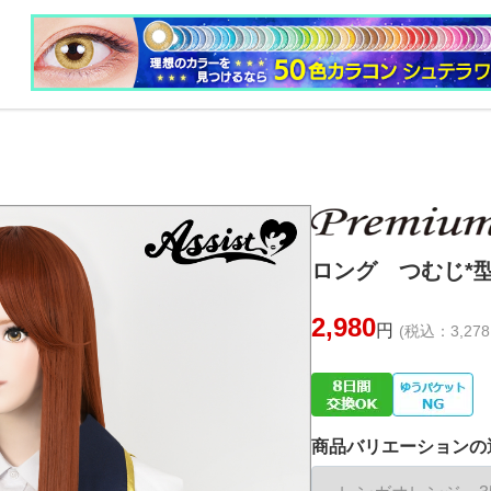
ロング つむじ*型
2,980
円
(税込：3,278
商品バリエーションの