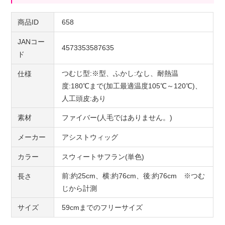
商品ID
658
JANコー
4573353587635
ド
つむじ型:※型、ふかし:なし、耐熱温
仕様
度:180℃まで(加工最適温度105℃～120℃)、
人工頭皮:あり
素材
ファイバー(人毛ではありません。)
メーカー
アシストウィッグ
カラー
スウィートサフラン(単色)
前:約25cm、横:約76cm、後:約76cm ※つむ
長さ
じから計測
サイズ
59cmまでのフリーサイズ