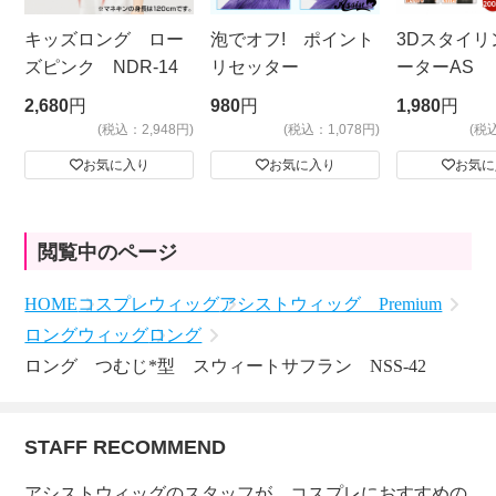
キッズロング ロー
泡でオフ! ポイント
3Dスタイリ
ズピンク NDR-14
リセッター
ーターAS
ビッグサイ
2,680
円
980
円
1,980
円
(税込：2,948円)
(税込：1,078円)
(税
お気に入り
お気に入り
お気に
閲覧中のページ
HOME
コスプレウィッグ
アシストウィッグ Premium
ロングウィッグ
ロング
ロング つむじ*型 スウィートサフラン NSS-42
STAFF RECOMMEND
アシストウィッグのスタッフが、コスプレにおすすめの