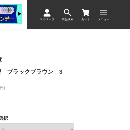
マイページ
商品検索
カート
メニュー
型 ブラックブラウン 3
円)
選択