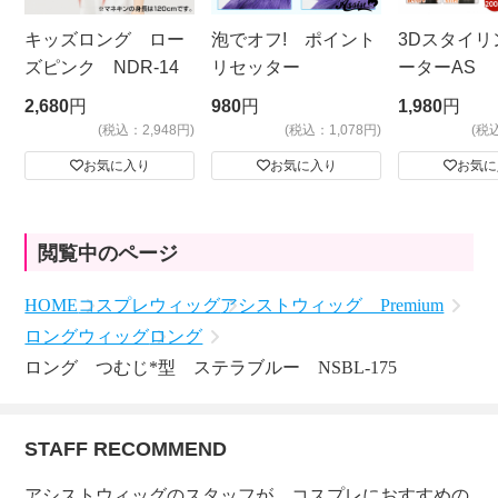
キッズロング ロー
泡でオフ! ポイント
3Dスタイリ
ズピンク NDR-14
リセッター
ーターAS
ビッグサイ
2,680
円
980
円
1,980
円
(税込：2,948円)
(税込：1,078円)
(税
お気に入り
お気に入り
お気に
閲覧中のページ
HOME
コスプレウィッグ
アシストウィッグ Premium
ロングウィッグ
ロング
ロング つむじ*型 ステラブルー NSBL-175
STAFF RECOMMEND
アシストウィッグのスタッフが、コスプレにおすすめの