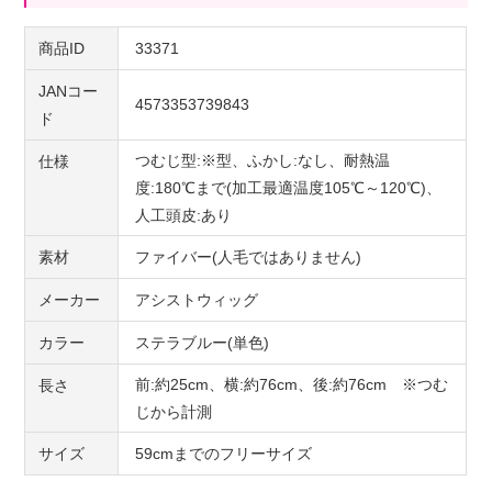
商品ID
33371
JANコー
4573353739843
ド
つむじ型:※型、ふかし:なし、耐熱温
仕様
度:180℃まで(加工最適温度105℃～120℃)、
人工頭皮:あり
素材
ファイバー(人毛ではありません)
メーカー
アシストウィッグ
カラー
ステラブルー(単色)
前:約25cm、横:約76cm、後:約76cm ※つむ
長さ
じから計測
サイズ
59cmまでのフリーサイズ