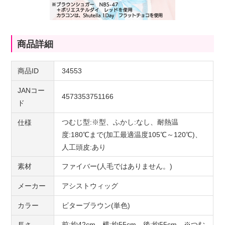
商品詳細
商品ID
34553
JANコー
4573353751166
ド
つむじ型:※型、ふかし:なし、耐熱温
仕様
度:180℃まで(加工最適温度105℃～120℃)、
人工頭皮:あり
素材
ファイバー(人毛ではありません。)
メーカー
アシストウィッグ
カラー
ビターブラウン(単色)
前:約42cm、横:約55cm、後:約55cm ※つむ