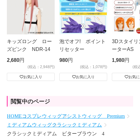
キッズロング ロー
泡でオフ! ポイント
3Dスタイリ
ズピンク NDR-14
リセッター
ーターAS
ビッグサイ
2,680
円
980
円
1,980
円
(税込：2,948円)
(税込：1,078円)
(税
お気に入り
お気に入り
お気に
閲覧中のページ
HOME
コスプレウィッグ
アシストウィッグ Premium
ミディアムウィッグ
クラシックミディアム
クラシックミディアム ビターブラウン 4