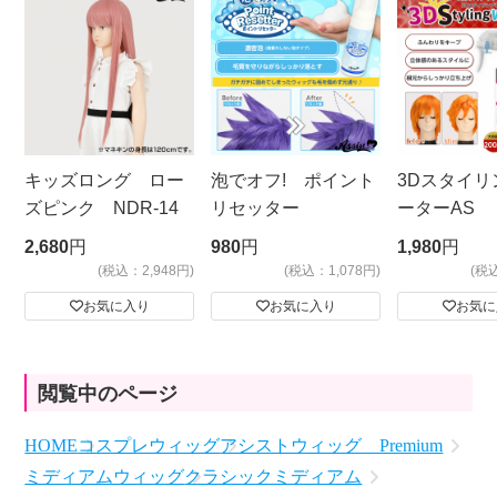
キッズロング ロー
泡でオフ! ポイント
3Dスタイリ
ズピンク NDR-14
リセッター
ーターAS
ビッグサイ
2,680
円
980
円
1,980
円
(税込：2,948円)
(税込：1,078円)
(税
お気に入り
お気に入り
お気に
閲覧中のページ
HOME
コスプレウィッグ
アシストウィッグ Premium
ミディアムウィッグ
クラシックミディアム