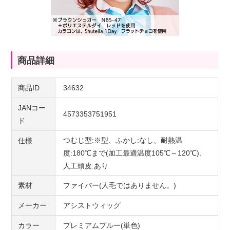
商品詳細
商品ID
34632
JANコー
4573353751951
ド
つむじ型:※型、ふかし:なし、耐熱温
仕様
度:180℃まで(加工最適温度105℃～120℃)、
人工頭皮:あり
素材
ファイバー(人毛ではありません。)
メーカー
アシストウィッグ
カラー
プレミアムブルー(単色)