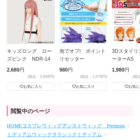
キッズロング ロー
泡でオフ! ポイント
3Dスタイリ
ズピンク NDR-14
リセッター
ーターAS
ビッグサイ
2,680
円
980
円
1,980
円
(税込：2,948円)
(税込：1,078円)
(税
お気に入り
お気に入り
お気に
閲覧中のページ
HOME
コスプレウィッグ
アシストウィッグ Premium
ミディアムウィッグ
クラシックミディアム