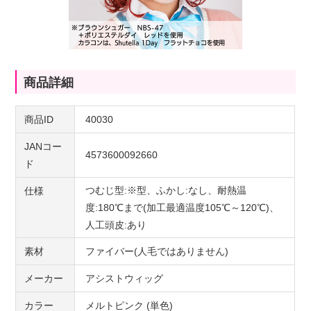
商品詳細
商品ID
40030
JANコー
4573600092660
ド
つむじ型:※型、ふかし:なし、耐熱温
仕様
度:180℃まで(加工最適温度105℃～120℃)、
人工頭皮:あり
素材
ファイバー(人毛ではありません)
メーカー
アシストウィッグ
カラー
メルトピンク (単色)