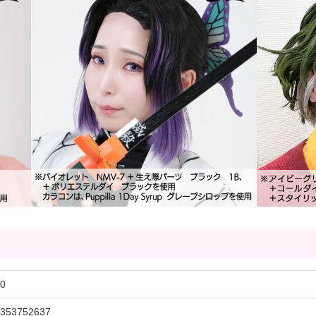
0
353752637