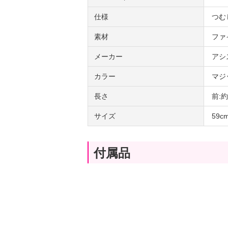
仕様
つむ
素材
ファ
メーカー
アシ
カラー
マジ
長さ
前:
サイズ
59
付属品