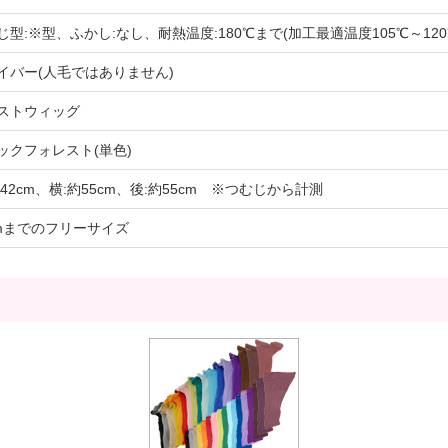
じ型:※型、ふかし:なし、耐熱温度:180℃まで(加工最適温度105℃～12
イバー(人毛ではありません)
ストウィッグ
ックフォレスト(単色)
約42cm、横:約55cm、後:約55cm ※つむじから計測
cmまでのフリーサイズ