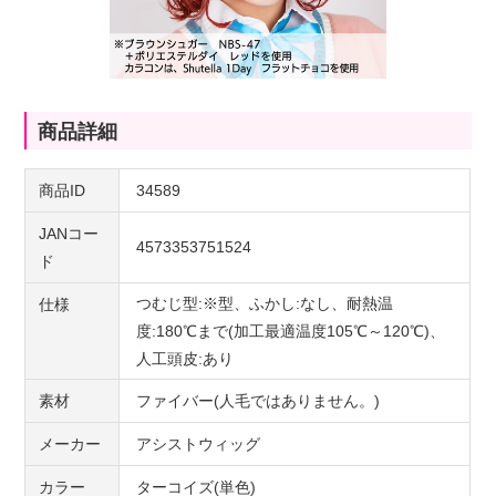
商品詳細
商品ID
34589
JANコー
4573353751524
ド
つむじ型:※型、ふかし:なし、耐熱温
仕様
度:180℃まで(加工最適温度105℃～120℃)、
人工頭皮:あり
素材
ファイバー(人毛ではありません。)
メーカー
アシストウィッグ
カラー
ターコイズ(単色)