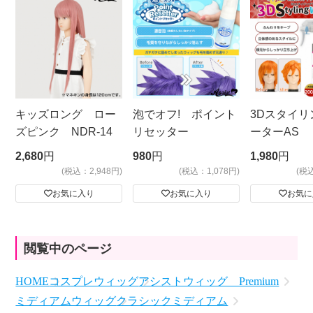
キッズロング ロー
泡でオフ! ポイント
3Dスタイリ
ズピンク NDR-14
リセッター
ーターAS
ビッグサイ
2,680
円
980
円
1,980
円
(税込：2,948円)
(税込：1,078円)
(税
お気に入り
お気に入り
お気に
閲覧中のページ
HOME
コスプレウィッグ
アシストウィッグ Premium
ミディアムウィッグ
クラシックミディアム