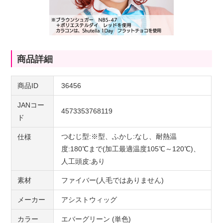
商品詳細
商品ID
36456
JANコー
4573353768119
ド
つむじ型:※型、ふかし:なし、耐熱温
仕様
度:180℃まで(加工最適温度105℃～120℃)、
人工頭皮:あり
素材
ファイバー(人毛ではありません)
メーカー
アシストウィッグ
カラー
エバーグリーン (単色)