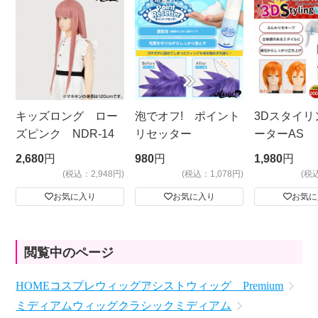
キッズロング ロー
泡でオフ! ポイント
3Dスタイリ
ズピンク NDR-14
リセッター
ーターAS
ビッグサイ
2,680
円
980
円
1,980
円
(税込：2,948円)
(税込：1,078円)
(税
お気に入り
お気に入り
お気に
閲覧中のページ
HOME
コスプレウィッグ
アシストウィッグ Premium
ミディアムウィッグ
クラシックミディアム