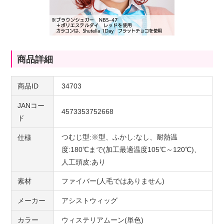
商品詳細
商品ID
34703
JANコー
4573353752668
ド
つむじ型:※型、ふかし:なし、耐熱温
仕様
度:180℃まで(加工最適温度105℃～120℃)、
人工頭皮:あり
素材
ファイバー(人毛ではありません)
メーカー
アシストウィッグ
カラー
ウィステリアムーン(単色)