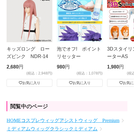
キッズロング ロー
泡でオフ! ポイント
3Dスタイリ
ズピンク NDR-14
リセッター
ーターAS
ビッグサイ
2,680
円
980
円
1,980
円
(税込：2,948円)
(税込：1,078円)
(税
お気に入り
お気に入り
お気に
閲覧中のページ
HOME
コスプレウィッグ
アシストウィッグ Premium
ミディアムウィッグ
クラシックミディアム