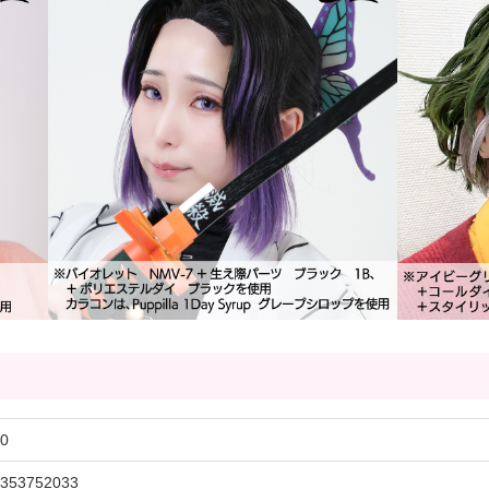
0
353752033