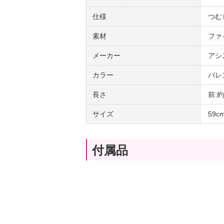
仕様
つむ
素材
ファ
メーカー
アシ
カラー
バレ
長さ
前:
サイズ
59
付属品