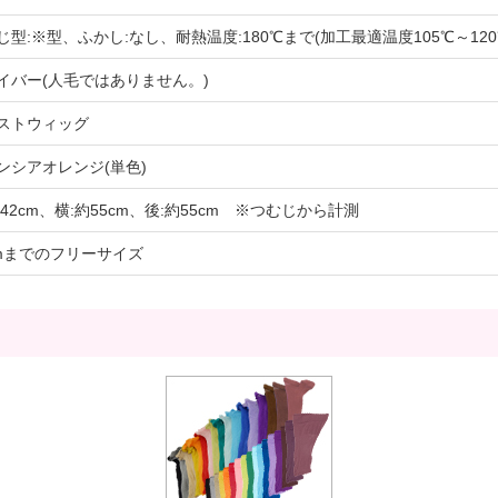
じ型:※型、ふかし:なし、耐熱温度:180℃まで(加工最適温度105℃～12
イバー(人毛ではありません。)
ストウィッグ
ンシアオレンジ(単色)
約42cm、横:約55cm、後:約55cm ※つむじから計測
cmまでのフリーサイズ