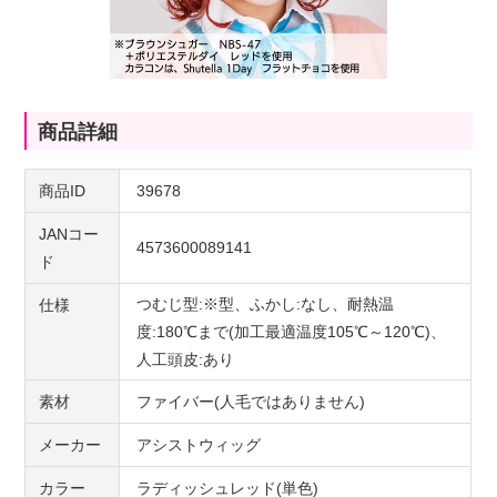
商品詳細
商品ID
39678
JANコー
4573600089141
ド
つむじ型:※型、ふかし:なし、耐熱温
仕様
度:180℃まで(加工最適温度105℃～120℃)、
人工頭皮:あり
素材
ファイバー(人毛ではありません)
メーカー
アシストウィッグ
カラー
ラディッシュレッド(単色)