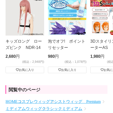
キッズロング ロー
泡でオフ! ポイント
3Dスタイリ
ズピンク NDR-14
リセッター
ーターAS
ビッグサイ
2,680
円
980
円
1,980
円
(税込：2,948円)
(税込：1,078円)
(税
お気に入り
お気に入り
お気に
閲覧中のページ
HOME
コスプレウィッグ
アシストウィッグ Premium
ミディアムウィッグ
クラシックミディアム