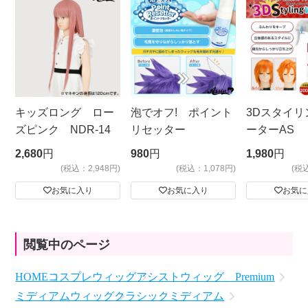
キッズロング ロー
泡でオフ! ポイント
3Dスタイリ
ズピンク NDR-14
リセッター
ーターAS
ビッグサイ
2,680
円
980
円
1,980
円
(税込：2,948円)
(税込：1,078円)
(税
お気に入り
お気に入り
お気に
閲覧中のページ
HOME
コスプレウィッグ
アシストウィッグ Premium
ミディアムウィッグ
クラシックミディアム