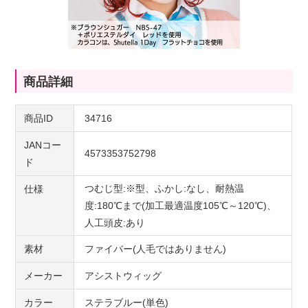
商品詳細
商品ID
34716
JANコー
4573353752798
ド
つむじ型:※型、ふかし:なし、耐熱温
仕様
度:180℃まで(加工最適温度105℃～120℃)、
人工頭皮:あり
素材
ファイバー(人毛ではありません)
メーカー
アシストウィッグ
カラー
ステラブルー(単色)