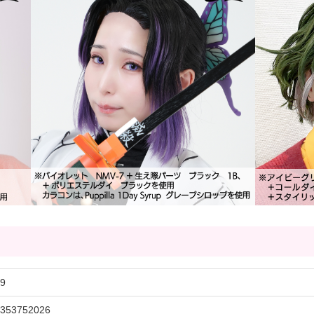
9
353752026