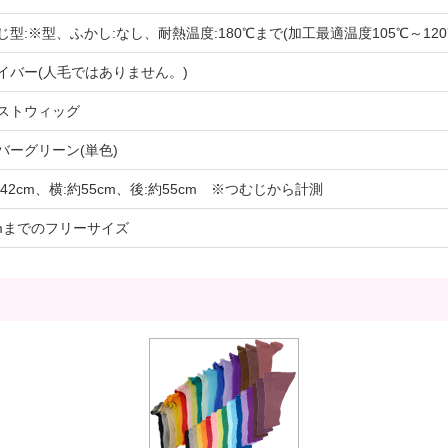
じ型:※型、ふかし:なし、耐熱温度:180℃まで(加工最適温度105℃～12
イバー(人毛ではありません。)
ストウィッグ
バーグリーン(単色)
約42cm、横:約55cm、後:約55cm ※つむじから計測
cmまでのフリーサイズ