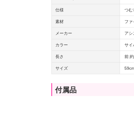
仕様
つむ
素材
ファ
メーカー
アシ
カラー
サイ
長さ
前:
サイズ
59
付属品