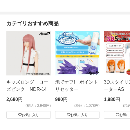
カテゴリおすすめ商品
キッズロング ロー
泡でオフ! ポイント
3Dスタイリ
ズピンク NDR-14
リセッター
ーターAS
ビッグサイ
2,680
円
980
円
1,980
円
(税込：2,948円)
(税込：1,078円)
(税
お気に入り
お気に入り
お気に