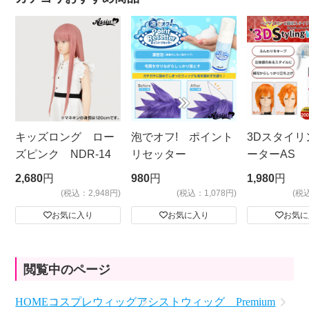
キッズロング ロー
泡でオフ! ポイント
3Dスタイリ
ズピンク NDR-14
リセッター
ーターAS
ビッグサイ
2,680
円
980
円
1,980
円
(税込：2,948円)
(税込：1,078円)
(税
お気に入り
お気に入り
お気に
閲覧中のページ
HOME
コスプレウィッグ
アシストウィッグ Premium