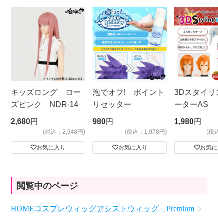
キッズロング ロー
泡でオフ! ポイント
3Dスタイリ
ズピンク NDR-14
リセッター
ーターAS
ビッグサイ
2,680
円
980
円
1,980
円
(税込：2,948円)
(税込：1,078円)
(税
お気に入り
お気に入り
お気に
閲覧中のページ
HOME
コスプレウィッグ
アシストウィッグ Premium