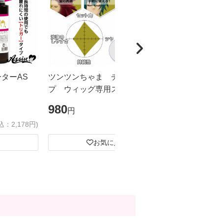
ーターAS
ツンツンちゃま チューブタイ
カチカチく
プ ウィッグ専用スーパーハード
ドスプレー
ジェル
ズ
980
1,980
円
円
込：2,178円)
(税込：1,078円)
お気に入り