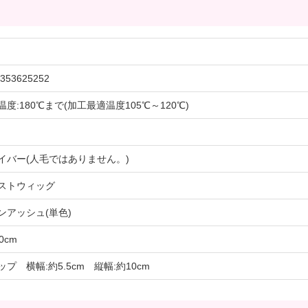
353625252
温度:180℃まで(加工最適温度105℃～120℃)
イバー(人毛ではありません。)
ストウィッグ
ンアッシュ(単色)
0cm
ップ 横幅:約5.5cm 縦幅:約10cm