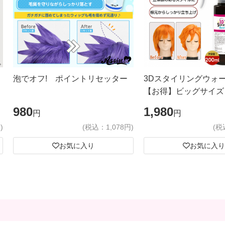
泡でオフ! ポイントリセッター
3Dスタイリングウォ
【お得】ビッグサイズ
980
1,980
円
円
)
(税込：1,078円)
(税
お気に入り
お気に入り