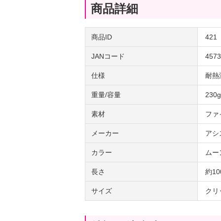
商品詳細
商品ID
421
JANコード
4573
仕様
耐熱
重量/容量
230g
素材
ファ
メーカー
アシ
カラー
ムー
長さ
約10
サイズ
クリ