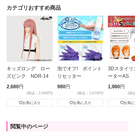
カテゴリおすすめ商品
キッズロング ロー
泡でオフ! ポイント
3Dスタイリ
ズピンク NDR-14
リセッター
ーターAS
ビッグサイ
2,680
円
980
円
1,980
円
(税込：2,948円)
(税込：1,078円)
(税
お気に入り
お気に入り
お気に
閲覧中のページ