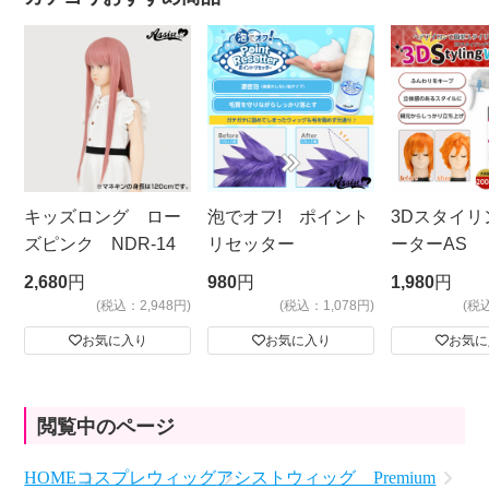
キッズロング ロー
泡でオフ! ポイント
3Dスタイリ
ズピンク NDR-14
リセッター
ーターAS
ビッグサイ
2,680
円
980
円
1,980
円
(税込：2,948円)
(税込：1,078円)
(税
お気に入り
お気に入り
お気に
閲覧中のページ
HOME
コスプレウィッグ
アシストウィッグ Premium