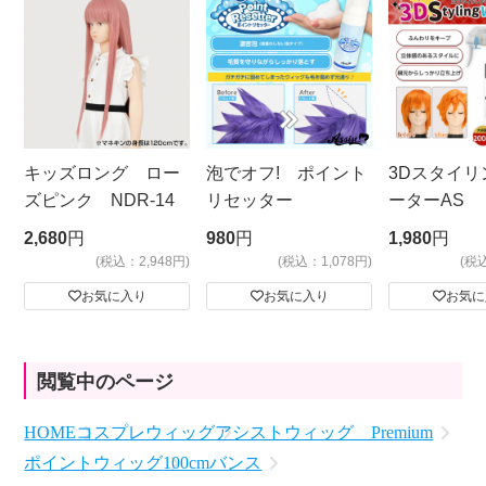
キッズロング ロー
泡でオフ! ポイント
3Dスタイリ
ズピンク NDR-14
リセッター
ーターAS
ビッグサイ
2,680
円
980
円
1,980
円
(税込：2,948円)
(税込：1,078円)
(税
お気に入り
お気に入り
お気に
閲覧中のページ
HOME
コスプレウィッグ
アシストウィッグ Premium
ポイントウィッグ
100cmバンス