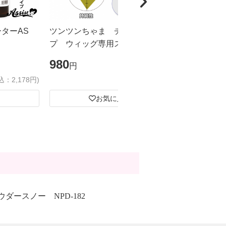
ーターAS
ツンツンちゃま チューブタイ
カチカチく
プ ウィッグ専用スーパーハード
ドスプレー
ジェル
ズ
980
1,980
円
円
込：2,178円)
(税込：1,078円)
お気に入り
ウダースノー NPD-182