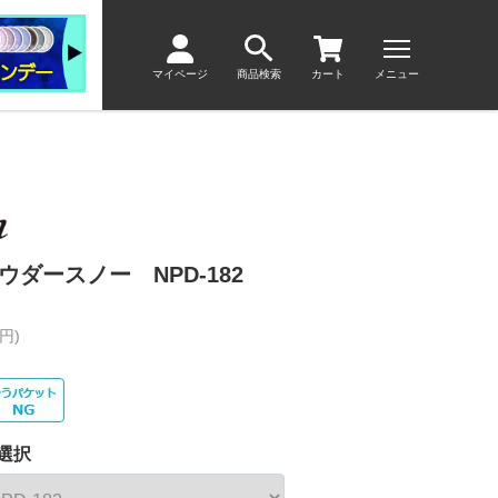
マイページ
商品検索
カート
メニュー
ウダースノー NPD-182
円)
選択