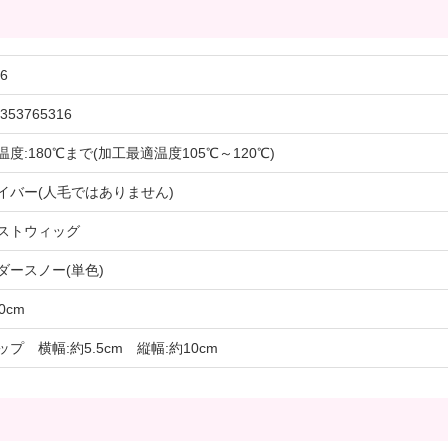
6
353765316
温度:180℃まで(加工最適温度105℃～120℃)
イバー(人毛ではありません)
ストウィッグ
ダースノー(単色)
0cm
ップ 横幅:約5.5cm 縦幅:約10cm