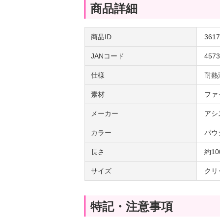
商品詳細
商品ID
3617
JANコード
4573
仕様
耐熱
素材
ファ
メーカー
アシ
カラー
パウ
長さ
約10
サイズ
クリ
特記・注意事項