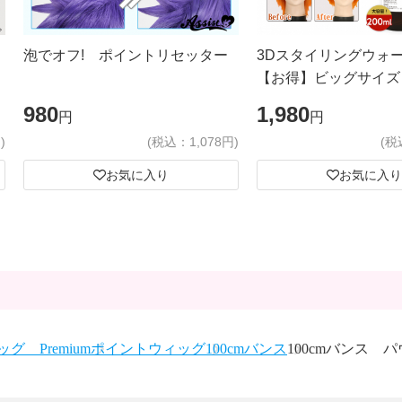
泡でオフ! ポイントリセッター
3Dスタイリングウォ
【お得】ビッグサイズ
980
1,980
円
円
)
(税込：1,078円)
(税
お気に入り
お気に入り
グ Premium
ポイントウィッグ
100cmバンス
100cmバンス パ